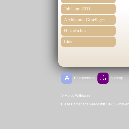
Jubiläum 2011
Archiv und Geselliges
Historisches
Links
Druckversion
|
Sitemap
© Marco Wittmann
Diese Homepage wurde mit
IONOS MyWebs