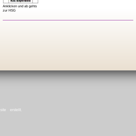
Anklicken und ab gehts
zur HSG
ite
erstellt.